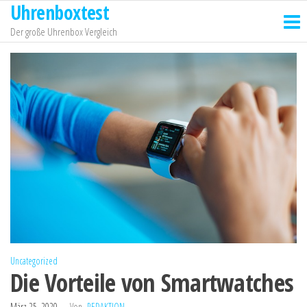
Uhrenboxtest
Zum
Inhalt
Der große Uhrenbox Vergleich
springen
Uncategorized
Die Vorteile von Smartwatches
März 25, 2020
Von
REDAKTION