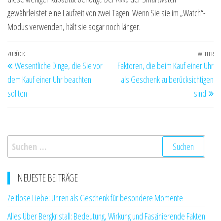
gewährleistet eine Laufzeit von zwei Tagen. Wenn Sie sie im „Watch“-
Modus verwenden, hält sie sogar noch länger.
Beitragsnavigation
Vorheriger
ZURÜCK
WEITER
Nä
Wesentliche Dinge, die Sie vor
Faktoren, die beim Kauf einer Uhr
Beitrag
Be
dem Kauf einer Uhr beachten
als Geschenk zu berücksichtigen
sollten
sind
Suchen
nach:
NEUESTE BEITRÄGE
Zeitlose Liebe: Uhren als Geschenk für besondere Momente
Alles Über Bergkristall: Bedeutung, Wirkung und Faszinierende Fakten